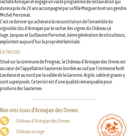
rachète Armajan et engage un vaste programme de restauration qui
durera près de 20 ans accompagné par sa fille Marguerite et son gendre
Michel Perromat.
C’est ce dernier qui achèvera la reconstitution de l’ensemble du
vignoble clos d’Armajan par le rachat des vignes du Château Le
Juge. Jacques et Guillaume Perromat, 6ème génération de viticulteurs,
exploitent aujourd’hui la propriété familiale.
Le terroir
Situé sur la commune de Preignac, le Château d’Armajan des Ormes est
au cœur de l’appellation Sauternes bordée au sud par l’immense forêt
Landaise et au nord par la vallée de la Garonne. Argile, sable et graves y
sont superposés. Ce terroir est d’une qualité remarquable pour
produire des Sauternes
Nos vins issus d’Armajan des Ormes
Château d’Armajan des Ormes
Château Le Juge