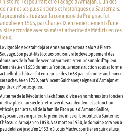
l’histoire. Tel pourrait être l’adage d’Armajan. L’un des
domaines les plus anciens et historiques du Sauternais,
la propriété située sur la commune de Preignac fut
anoblie en 1565, par Charles IX en remerciement d’une
visite accordée avec sa mère Catherine de Médicis en ces
lieux.
Le vignoble y existait déjà et Armajan appartenait alors à Pierre
Sauvage. Son petit-fils Jacques poursuivra le développement des
domaines de la famille avec notamment la tenure simple d’Yquem.
Démantelé en 1653 durant la Fronde, la reconstruction sous sa forme
actuelle du château fut entreprise dès 1663 par la famille Guichaner et
sera achevée en 1750, par Vincent Guichaner, seigneur d’Armajan et
gendre de Montesquieu.
Au terme de la Révolution, le château divisé en nombreux lots fonciers
mettra plus d’un siècle à retrouver de sa splendeur et sa fonction
viticole, par le travail de la famille Fiton puis d’Armand Gallice,
négociant en vin qui fera la première mise en bouteille du Sauternes
Château d’Armajan en 1898. À sa mort en 1930, le domaine sera peu à
peu délaissé jusqu’en 1953, où Louis Machy, courtier en cuir de luxe,